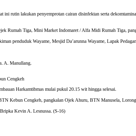
rutin lakukan penyemprotan cairan disinfektan serta dekomtaminas
jek Rumah Tiga, Mini Market Indomaret / Alfa Midi Rumah Tiga, pan
mukiman penduduk Wayame, Mesjid Da’arunna Wayame, Lapak Pedaga
a. A. Manullang.
ebun Cengkeh
imbauan Harkamtibmas mulai pukul 20.15 wit hingga selesai.
h, BTN Kebun Cengkeh, pangkalan Ojek Ahuru, BTN Manusela, Loron
 Bripka Kevin A. Lesnussa. (S-16)