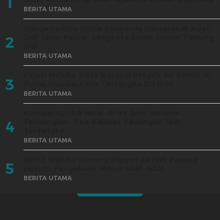
1
BERITA UTAMA
Warga Leihitu Minta Ranperda Masyarakat Adat
Jadi Jalan Keluar Sengketa Enam Dusun Tanjung
2
Sial
BERITA UTAMA
Kejati Maluku Sikat Korupsi Proyek Air Bersih di
3
Pulau Haruku, Lima Tersangka Ditahan
BERITA UTAMA
Korupsi Rp18,9 Miliar di PT Dok Waiame
Terbongkar, Dua Pejabat Keuangan Jadi
4
Tersangka
BERITA UTAMA
DPRD Maluku Dorong Ranperda Jadi Payung
5
Hukum Pengakuan Masyarakat Adat
BERITA UTAMA