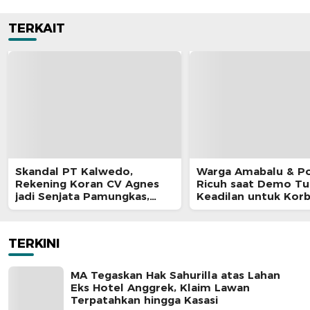
TERKAIT
Skandal PT Kalwedo,
Warga Amabalu & Pol
Rekening Koran CV Agnes
Ricuh saat Demo Tu
jadi Senjata Pamungkas,
Keadilan untuk Kor
Kejati Maluku Diduga “Masuk
Penganiayaan
Angin
TERKINI
MA Tegaskan Hak Sahurilla atas Lahan
Eks Hotel Anggrek, Klaim Lawan
Terpatahkan hingga Kasasi