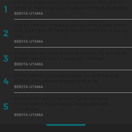
Polda Dalami Kasus Korupsi Dana Hibah Rp12
1
Miliar di Malteng, Dua Pejabat Pemkab Diperiksa
BERITA UTAMA
Warga Leihitu Minta Ranperda Masyarakat Adat
Jadi Jalan Keluar Sengketa Enam Dusun Tanjung
2
Sial
BERITA UTAMA
Kejati Maluku Sikat Korupsi Proyek Air Bersih di
3
Pulau Haruku, Lima Tersangka Ditahan
BERITA UTAMA
DPRD Maluku Dorong Ranperda Jadi Payung
4
Hukum Pengakuan Masyarakat Adat
BERITA UTAMA
Korupsi Rp18,9 Miliar di PT Dok Waiame
Terbongkar, Dua Pejabat Keuangan Jadi
5
Tersangka
BERITA UTAMA